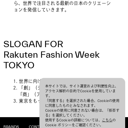
ら、世界で注目される最新の日本のクリエーシ
ョンを発信していきます。
SLOGAN FOR
Rakuten Fashion Week
TOKYO
1. 世界に向けた新人デザイナーの登竜門に
本サイトでは、サイト運営および利便性向上、
2. 「創」（デザイナー）「匠」（製造事業者）
アクセス解析の目的でCookieを使用していま
「商」（アパレル・小売）の連携の起点に
す。
3. 東京をもっとおしゃれで楽しい街に
「同意する」を選択された場合、Cookieの使用
に同意したものとみなされます。
Cookieの使用に同意されない場合は、「拒否す
る」を選択してください。
使用するCookieの詳細については、
こちら
の
Cookie ポリシーをご確認ください。
BRANDS
CONTACT