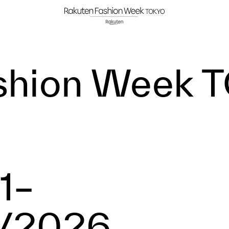
shion Week
T
1–
5/2026