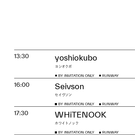
13:30
yoshiokubo
ヨシオクボ
BY INVITATION ONLY
RUNWAY
16:00
Seivson
セイヴソン
BY INVITATION ONLY
RUNWAY
17:30
WHiTENOOK
ホワイトノック
BY INVITATION ONLY
RUNWAY