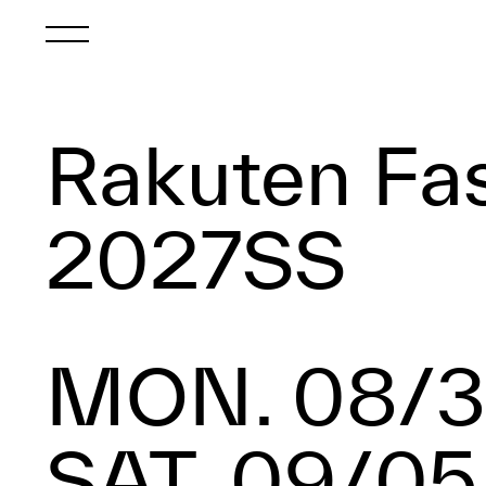
Rakuten
Fa
2027SS
MON. 08/3
SAT. 09/0