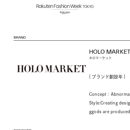
BRAND
HOLO MARKE
ホロマーケット
[ ブランド創設年 ] 
Concept：Abnormal lu
Style:Creating desi
ggods are produced 