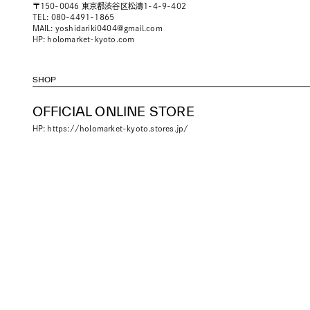
〒150-0046 東京都渋谷区松濤1-4-9-402
TEL: 080-4491-1865
MAIL:
yoshidariki0404@gmail.com
HP:
holomarket-kyoto.com
SHOP
OFFICIAL ONLINE STORE
HP:
https://holomarket-kyoto.stores.jp/