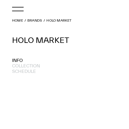
HOME
BRANDS
HOLO MARKET
HOLO MARKET
INFO
COLLECTION
SCHEDULE
2024 A/W
2024 S/S
2023 A/W
2022 A/W
2022 S/S
2021 A/W