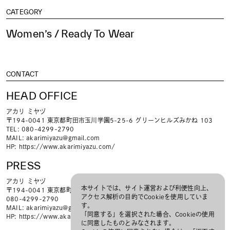
CATEGORY
Women’s / Ready To Wear
CONTACT
HEAD OFFICE
アカリ ミヤヅ
〒194-0041 東京都町田市玉川学園5-25-6 グリーンヒルズみかね 103
TEL: 080-4299-2790
MAIL:
akarimiyazu@gmail.com
HP:
https://www.akarimiyazu.com/
PRESS
アカリ ミヤヅ
本サイトでは、サイト運営および利便性向上、
〒194-0041 東京都町田市玉川学園5-25-6 グリーンヒルズみかね 103
アクセス解析の目的でCookieを使用していま
080-4299-2790
す。
MAIL:
akarimiyazu@gmail.com
「同意する」を選択された場合、Cookieの使用
HP:
https://www.akarimiyazu.com/
に同意したものとみなされます。