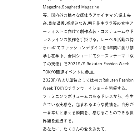
Magazine,Spaghetti Magazine
等、国内外の様々な媒体やアオイヤマダ,堀未央
奈,島崎遥香,峯岸みなみ,明日花キララ等の女性ア
ーティストに向けて創作衣装・コスチュームやド
レスラインの製作を手掛ける。レーベル活動の傍
らmeにてファッションデザインを3年間に渡り修
学し在学中、合同ショーにてシーズンテーマ「双
子の天使」で2021S/S Rakuten Fashion Week
TOKYO関連イベントに参加。
2023F/Wより単独としては初のRakuten Fashion
Week TOKYOでランウェイショーを開催する。
フェミニンでボリュームのあるドレスから、今生
きている実感を。包まれるような愛情を。自分が
一番幸せと思える瞬間を、感じることのできる世
界観を創造する。
あなたに、たくさんの愛を込めて。