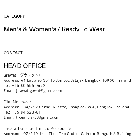
CATEGORY
Men’s & Women’s / Ready To Wear
CONTACT
HEAD OFFICE
Jirawat（ジラワット）
Address
61 Ladprao Soi 15 Jompol, Jatujak Bangkok 10900 Thailand
Tel
+66 80 555 0692
Email
jirawat.gewat@gmail.com
Titat Menswear
Address
134/252 Sansiri Quattro, Thonglor Soi 4, Bangkok Thailand
Tel
+66 84 523-8111
Email
t.kuantrakul@gmail.com
Takara Transport Limited Partnership
Address
107/340 14th Floor The Station Sathorn-Bangrak A Building