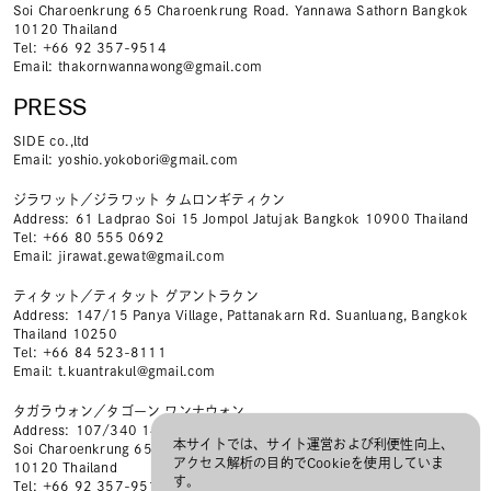
Soi Charoenkrung 65 Charoenkrung Road. Yannawa Sathorn Bangkok
10120 Thailand
Tel
+66 92 357-9514
Email
thakornwannawong@gmail.com
PRESS
SIDE co.,ltd
Email
yoshio.yokobori@gmail.com
ジラワット／ジラワット タムロンギティクン
Address
61 Ladprao Soi 15 Jompol Jatujak Bangkok 10900 Thailand
Tel
+66 80 555 0692
Email
jirawat.gewat@gmail.com
ティタット／ティタット グアントラクン
Address
147/15 Panya Village, Pattanakarn Rd. Suanluang, Bangkok
Thailand 10250
Tel
+66 84 523-8111
Email
t.kuantrakul@gmail.com
タガラウォン／タゴーン ワンナウォン
Address
107/340 14th Floor The Station Sathorn-Bangrak A Building
本サイトでは、サイト運営および利便性向上、
Soi Charoenkrung 65 Charoenkrung Road. Yannawa Sathorn Bangkok
アクセス解析の目的でCookieを使用していま
10120 Thailand
す。
Tel
+66 92 357-9514