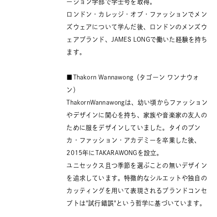
ーション学部で学士号を取得。
ロンドン・カレッジ・オブ・ファッションでメン
ズウェアについて学んだ後、ロンドンのメンズウ
ェアブランド、JAMES LONGで働いた経験を持ち
ます。
■Thakorn Wannawong（タゴーン ワンナウォ
ン）
ThakornWannawongは、幼い頃からファッション
やデザインに関心を持ち、家族や音楽家の友人の
ために服をデザインしていました。タイのブン
カ・ファッション・アカデミーを卒業した後、
2015年にTAKARAWONGを設立。
ユニセックス且つ季節を選ぶことの無いデザイン
を追求しています。特徴的なシルエットや独自の
カッティングを用いて表現されるブランドコンセ
プトは"試行錯誤"という哲学に基づいています。