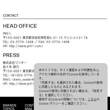
CONTACT
HEAD OFFICE
PR01.
〒150-0001 東京都渋谷区神宮前6-31-15 マンション31 7A
TEL: 03-5774-1408 ／ FAX: 03-5774-1408
HP:
http://www.pr01.com/
PRESS
株式会社ワンオー
佐々木 詩乃
本サイトでは、サイト運営および利便性向上、
〒150-0001 東京都渋谷区神宮前6-31-15 マンション31 7A
アクセス解析の目的でCookieを使用していま
TEL: +81(0)3-5774-1408 ／ FAX: +81(0)80-4362-1989
す。
MAIL:
utano_sasaki@hpgrp.com
「同意する」を選択された場合、Cookieの使用
HP:
http://www.pr01.com/
に同意したものとみなされます。
Cookieの使用に同意されない場合は、「拒否す
る」を選択してください。
使用するCookieの詳細については、
こちら
の
Cookie ポリシーをご確認ください。
BRANDS
CONTACT
TOPICS
MAIL MAGAZINE