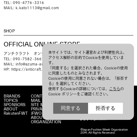
TEL: 090-4776-3316
MAIL:
k.kato1113@gmail.com
SHOP
OFFICIAL ONLINE STORE
本サイトでは、サイト運営および利便性向上、
アンチクラフト オンラインストア
アクセス解析の目的でCookieを使用していま
TEL: 090-7582-3667
す。
MAIL:
info@azuma-anticraft.com
「同意する」を選択された場合、Cookieの使用
HP:
https://anticraft.theshop.jp/
に同意したものとみなされます。
Cookieの使用に同意されない場合は、「拒否す
る」を選択してください。
使用するCookieの詳細については、
こちら
の
Cookie ポリシーをご確認ください。
BRANDS
CONTACT
TOPICS
MAIL MAGAZINE
SPONSORS
SITE MAP
同意する
拒否する
ABOUT
PRIVACY POLICY
RakutenFWT
JFWO LINK
ABOUT JFW
ORGANIZATION
©Japan Fashion Week Organization
2014, All Rights Reserved.