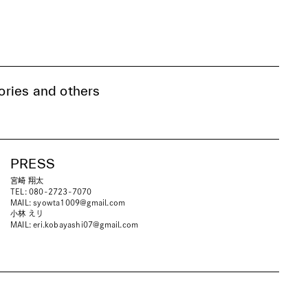
ries and others
PRESS
宮崎 翔太
TEL: 080-2723-7070
MAIL:
syowta1009@gmail.com
小林 えり
MAIL:
eri.kobayashi07@gmail.com