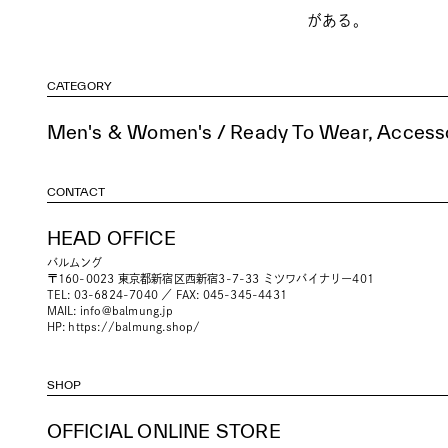
がある。
CATEGORY
Men's & Women's / Ready To Wear, Accesso
CONTACT
HEAD OFFICE
バルムング
〒160-0023 東京都新宿区西新宿3-7-33 ミツワバイナリー401
TEL: 03-6824-7040 ／ FAX: 045-345-4431
MAIL:
info@balmung.jp
HP:
https://balmung.shop/
SHOP
OFFICIAL ONLINE STORE