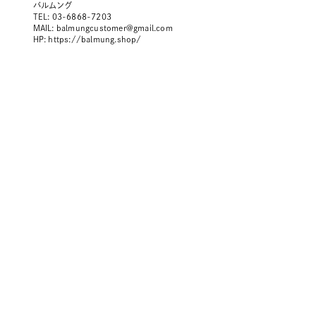
バルムング
TEL: 03-6868-7203
MAIL:
balmungcustomer@gmail.com
HP:
https://balmung.shop/
BRANDS
CONTACT
PRIVACY POLICY
TOPICS
MAIL MAGAZINE
JFWO LINK
SPONSORS
SITE MAP
ABOUT JFW ORGANIZATIO
ABOUT RakutenFWT