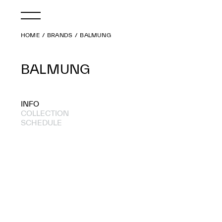
HOME
BRANDS
BALMUNG
BALMUNG
INFO
COLLECTION
SCHEDULE
2025 S/S
2021 A/W
2020 A/W
2020 S/S