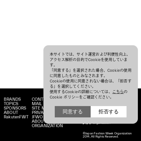
本サイトでは、サイト運営および利便性向上、
アクセス解析の目的でCookieを使用していま
す。
「同意する」を選択された場合、Cookieの使用
に同意したものとみなされます。
Cookieの使用に同意されない場合は、「拒否す
る」を選択してください。
使用するCookieの詳細については、
こちら
の
Cookie ポリシーをご確認ください。
BRANDS
CONTACT
TOPICS
MAIL MAGAZINE
SPONSORS
SITE MAP
同意する
拒否する
ABOUT
PRIVACY POLICY
RakutenFWT
JFWO LINK
ABOUT JFW
ORGANIZATION
©Japan Fashion Week Organization
2014, All Rights Reserved.