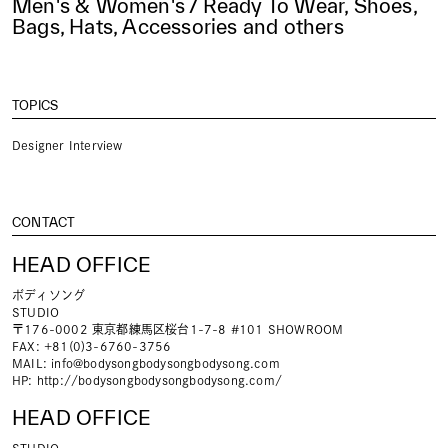
Men's & Women's / Ready To Wear, Shoes,
Bags, Hats, Accessories and others
TOPICS
Designer Interview
CONTACT
HEAD OFFICE
ボディソング
STUDIO
〒176-0002 東京都練馬区桜台1-7-8 #101 SHOWROOM
FAX: +81(0)3-6760-3756
MAIL:
info@bodysongbodysongbodysong.com
HP:
http://bodysongbodysongbodysong.com/
HEAD OFFICE
STUDIO