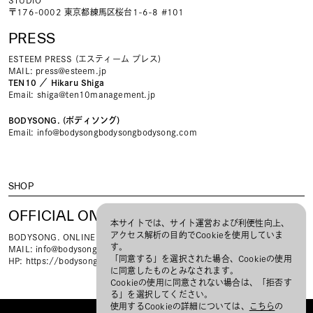
〒176-0002 東京都練馬区桜台1-6-8 #101
PRESS
ESTEEM PRESS (エスティーム プレス)
MAIL:
press@esteem.jp
TEN10 ／ Hikaru Shiga
Email
shiga@ten10management.jp
BODYSONG. (ボディソング)
Email
info@bodysongbodysongbodysong.com
SHOP
OFFICIAL ONLINE STORE
本サイトでは、サイト運営および利便性向上、
アクセス解析の目的でCookieを使用していま
BODYSONG. ONLINE STORE
す。
MAIL:
info@bodysongbodysongbodysong.com
「同意する」を選択された場合、Cookieの使用
HP:
https://bodysong.thebase.in/
に同意したものとみなされます。
Cookieの使用に同意されない場合は、「拒否す
る」を選択してください。
使用するCookieの詳細については、
こちら
の