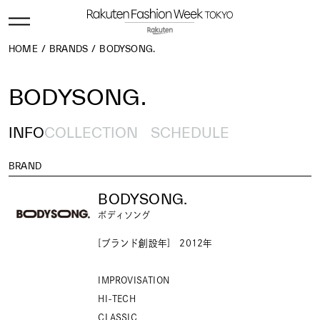
HOME
BRANDS
BODYSONG.
BODYSONG.
INFO
COLLECTION
SCHEDULE
BRAND
BODYSONG.
ボディソング
[ブランド創設年] 2012年
IMPROVISATION
HI-TECH
CLASSIC