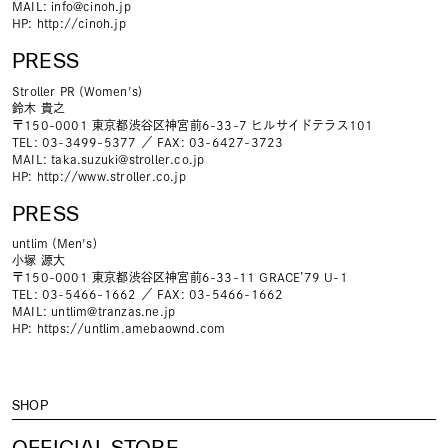
MAIL:
info@cinoh.jp
HP:
http://cinoh.jp
PRESS
Stroller PR (Women's)
鈴木 貴之
〒150-0001 東京都渋谷区神宮前6-33-7 ヒルサイドテラス101
TEL: 03-3499-5377 ／ FAX: 03-6427-3723
MAIL:
taka.suzuki@stroller.co.jp
HP:
http://www.stroller.co.jp
PRESS
untlim (Men's)
小塚 源大
〒150-0001 東京都渋谷区神宮前6-33-11 GRACE’79 U-1
TEL: 03-5466-1662 ／ FAX: 03-5466-1662
MAIL:
untlim@tranzas.ne.jp
HP:
https://untlim.amebaownd.com
SHOP
OFFICIAL STORE