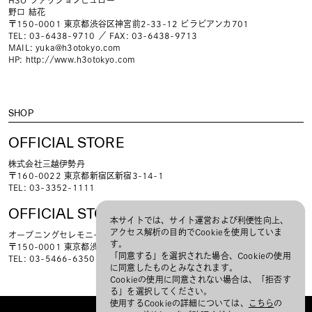
野口 結花
〒150-0001 東京都渋谷区神宮前2-33-12 ビラビアンカ701
TEL: 03-6438-9710 ／ FAX: 03-6438-9713
MAIL:
yuka@h3otokyo.com
HP:
http://www.h3otokyo.com
SHOP
OFFICIAL STORE
株式会社三越伊勢丹
〒160-0022 東京都新宿区新宿3-14-1
TEL: 03-3352-1111
OFFICIAL STORE
本サイトでは、サイト運営および利便性向上、
アクセス解析の目的でCookieを使用していま
オープニングセレモニー
す。
〒150-0001 東京都渋谷区神宮前6-7-1-B
「同意する」を選択された場合、Cookieの使用
TEL: 03-5466-6350
に同意したものとみなされます。
Cookieの使用に同意されない場合は、「拒否す
る」を選択してください。
使用するCookieの詳細については、
こちら
の