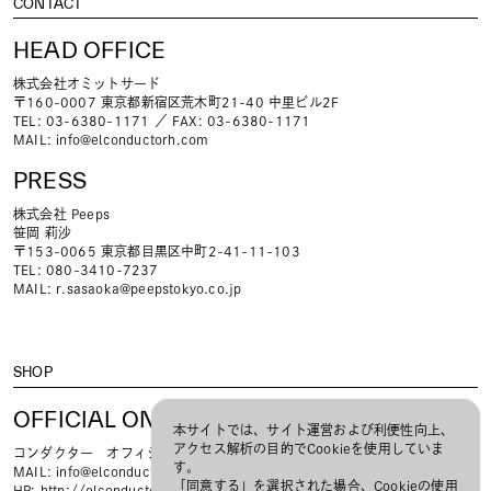
CONTACT
HEAD OFFICE
株式会社オミットサード
〒160-0007 東京都新宿区荒木町21-40 中里ビル2F
TEL: 03-6380-1171 ／ FAX: 03-6380-1171
MAIL:
info@elconductorh.com
PRESS
株式会社 Peeps
笹岡 莉沙
〒153-0065 東京都目黒区中町2-41-11-103
TEL: 080-3410-7237
MAIL:
r.sasaoka@peepstokyo.co.jp
SHOP
OFFICIAL ONLINE STORE
本サイトでは、サイト運営および利便性向上、
アクセス解析の目的でCookieを使用していま
コンダクター オフィシャルオンラインストア
す。
MAIL:
info@elconductorh.com
「同意する」を選択された場合、Cookieの使用
HP:
http://elconductorh-store.com