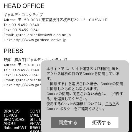
HEAD OFFICE
ギャルデ・コレクティブ
Adress
〒150-0031 東京都渋谷区桜丘町29-12 CHビル１F
Tel
03-5459-0240
Fax
03-5459-0241
Email
garde-collective@w8.dion.ne.jp
Link
http://www.gardecollective.jp
PRESS
野澤 麻衣子[ギャルデ・コレクティブ]
Adress
〒150-0031 東京都渋谷区桜丘町29-12 CHビル１階
本サイトでは、サイト運営および利便性向上、
Tel
03-5459-0240
アクセス解析の目的でCookieを使用していま
Fax
03-5459-0241
す。
Email
garde-collective@w8.dion.ne.jp
「同意する」を選択された場合、Cookieの使用
Link
http://www.gardecollective.jp
に同意したものとみなされます。
Cookieの使用に同意されない場合は、「拒否す
る」を選択してください。
使用するCookieの詳細については、
こちら
の
Cookie ポリシーをご確認ください。
BRANDS
CONTACT
TOPICS
MAIL MAGAZINE
SPONSORS
SITE MAP
同意する
拒否する
ABOUT
PRIVACY POLICY
RakutenFWT
JFWO LINK
ABOUT JFW