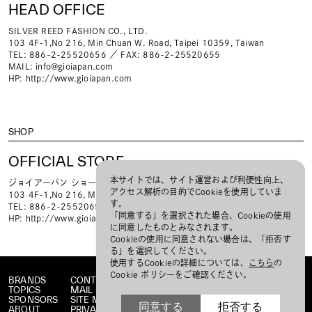
HEAD OFFICE
SILVER REED FASHION CO., LTD.
103 4F-1,No 216, Min Chuan W. Road, Taipei 10359, Taiwan
TEL: 886-2-25520656 ／ FAX: 886-2-25520655
MAIL:
info@gioiapan.com
HP:
http://www.gioiapan.com
SHOP
OFFICIAL STORE
本サイトでは、サイト運営および利便性向上、
ジョイアーパン ショールーム
アクセス解析の目的でCookieを使用していま
103 4F-1,No 216, Min Chuan W. Road, Taipei 10359, Taiwan
す。
TEL: 886-2-25520656 ／ FAX: 886-2-25520655
「同意する」を選択された場合、Cookieの使用
HP:
http://www.gioiapan.com
に同意したものとみなされます。
Cookieの使用に同意されない場合は、「拒否す
る」を選択してください。
使用するCookieの詳細については、
こちら
の
Cookie ポリシーをご確認ください。
BRANDS
CONTACT
TOPICS
MAIL MAGAZINE
SPONSORS
SITE MAP
同意する
拒否する
ABOUT
PRIVACY POLICY