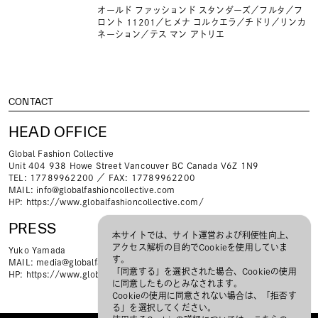
オールド ファッションド スタンダーズ／フルタ／フ
ロント 11201／ヒメナ コルクエラ／チドリ／リンカ
ネーション／テス マン アトリエ
CONTACT
HEAD OFFICE
Global Fashion Collective
Unit 404 938 Howe Street Vancouver BC Canada V6Z 1N9
TEL: 17789962200 ／ FAX: 17789962200
MAIL:
info@globalfashioncollective.com
HP:
https://www.globalfashioncollective.com/
PRESS
本サイトでは、サイト運営および利便性向上、
アクセス解析の目的でCookieを使用していま
Yuko Yamada
す。
MAIL:
media@globalfashioncollective.com
「同意する」を選択された場合、Cookieの使用
HP:
https://www.globalfashioncollective.com/
に同意したものとみなされます。
Cookieの使用に同意されない場合は、「拒否す
る」を選択してください。