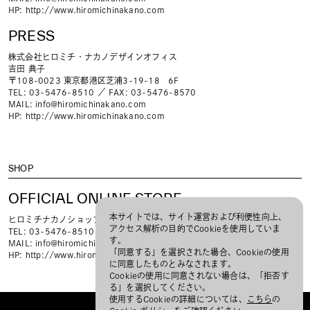
HP:
http://www.hiromichinakano.com
PRESS
株式会社ヒロミチ・ナカノデザインオフィス
吉田 典子
〒108-0023 東京都港区芝浦3-19-18 6F
TEL: 03-5476-8510 ／ FAX: 03-5476-8570
MAIL:
info@hiromichinakano.com
HP:
http://www.hiromichinakano.com
SHOP
OFFICIAL ONLINE STORE
本サイトでは、サイト運営および利便性向上、
ヒロミチナカノショップ
アクセス解析の目的でCookieを使用していま
TEL: 03-5476-8510
す。
MAIL:
info@hiromichinakano-shop.com
「同意する」を選択された場合、Cookieの使用
HP:
http://www.hiromichinakano-shop.com/
に同意したものとみなされます。
Cookieの使用に同意されない場合は、「拒否す
る」を選択してください。
使用するCookieの詳細については、
こちら
の