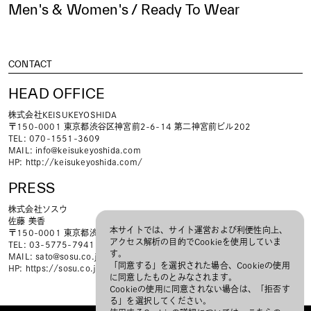
Men's & Women's / Ready To Wear
CONTACT
HEAD OFFICE
株式会社KEISUKEYOSHIDA
〒150-0001 東京都渋谷区神宮前2-6-14 第二神宮前ビル202
TEL: 070-1551-3609
MAIL:
info@keisukeyoshida.com
HP:
http://keisukeyoshida.com/
PRESS
株式会社ソスウ
佐藤 美香
本サイトでは、サイト運営および利便性向上、
〒150-0001 東京都渋谷区神宮前3-30-12 JMFビル神宮前01 4F
アクセス解析の目的でCookieを使用していま
TEL: 03-5775-7941
す。
MAIL:
sato@sosu.co.jp
「同意する」を選択された場合、Cookieの使用
HP:
https://sosu.co.jp
に同意したものとみなされます。
Cookieの使用に同意されない場合は、「拒否す
る」を選択してください。