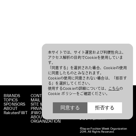
本サイトでは、サイト運営および利便性向上、
アクセス解析の目的でCookieを使用していま
す。
「同意する」を選択された場合、Cookieの使用
に同意したものとみなされます。
Cookieの使用に同意されない場合は、「拒否す
る」を選択してください。
使用するCookieの詳細については、
こちら
の
Cookie ポリシーをご確認ください。
BRANDS
CONTACT
TOPICS
MAIL MAGAZINE
SPONSORS
SITE MAP
同意する
拒否する
ABOUT
PRIVACY POLICY
RakutenFWT
JFWO LINK
ABOUT JFW
ORGANIZATION
©Japan Fashion Week Organization
2014, All Rights Reserved.