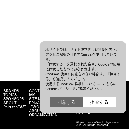
本サイトでは、サイト運営および利便性向上、
アクセス解析の目的でCookieを使用していま
す。
「同意する」を選択された場合、Cookieの使用
に同意したものとみなされます。
Cookieの使用に同意されない場合は、「拒否す
る」を選択してください。
使用するCookieの詳細については、
こちら
の
Cookie ポリシーをご確認ください。
BRANDS
CONTACT
TOPICS
MAIL MAGAZINE
SPONSORS
SITE MAP
同意する
拒否する
ABOUT
PRIVACY POLICY
RakutenFWT
JFWO LINK
ABOUT JFW
ORGANIZATION
©Japan Fashion Week Organization
2014, All Rights Reserved.