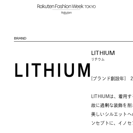
BRAND
LITHIUM
リチウム
[ブランド創設年] 2
LITHIUMは、着
故に過剰な装飾を削
美しいシルエットへ
ンセプトに、イノセ