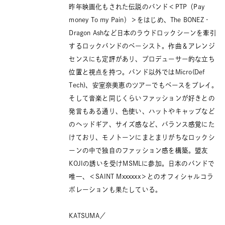
昨年映画化もされた伝説のバンド＜PTP（Pay
money To my Pain）＞をはじめ、The BONEZ・
Dragon Ashなど日本のラウドロックシーンを牽引
するロックバンドのベーシスト。作曲＆アレンジ
センスにも定評があり、プロデューサー的な立ち
位置と視点を持つ。バンド以外ではMicro(Def
Tech)、安室奈美恵のツアーでもベースをプレイ。
そして音楽と同じくらいファッションが好きとの
発言もある通り、色使い、ハットやキャップなど
のヘッドギア、サイズ感など、バランス感覚にた
けており、モノトーンにまとまりがちなロックシ
ーンの中で独自のファッション感を構築。盟友
KOJIの誘いを受けMSMLに参加。日本のバンドで
唯一、＜SAINT Mxxxxxx＞とのオフィシャルコラ
ボレーションも果たしている。
KATSUMA／