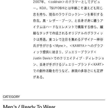
2007年、＜coldrain＞のドラマーとしてデビュ
ー。KOJI、T$UYO$HIとは年齢こそ違えども同じ
志を持ち、現在のラウドロックシーンを牽引する
存在。黒・レザー・ブーツ、と自身が身に纏うア
イテムはハードなエレメントで構築する傍ら、繊
細なタッチで作成されるオリジナルのグラフィッ
クは秀逸。東コレで注目を集めるデザイナー神谷
氏が手がける＜Myne＞、＜KAMIYA＞へのグラフ
ィック提供に始まり、ジュエリーブランド＜
Justin Davis＞でのクリエイティブ・ディレクショ
ン、自身が手がけるジュエリーブランド＜KART＞
での創作活動を行うなど、表現の多彩さにも定評
がある。
CATEGORY
Men's / Ready To Wear