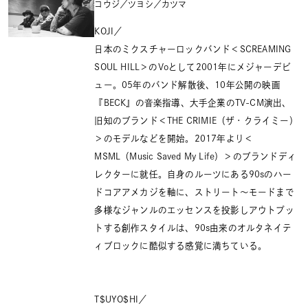
コウジ／ツヨシ／カツマ
KOJI／
日本のミクスチャーロックバンド＜SCREAMING
SOUL HILL＞のVoとして2001年にメジャーデビ
ュー。05年のバンド解散後、10年公開の映画
『BECK』の音楽指導、大手企業のTV-CM演出、
旧知のブランド＜THE CRIMIE（ザ・クライミー）
＞のモデルなどを開始。2017年より＜
MSML（Music Saved My Life）＞のブランドディ
レクターに就任。自身のルーツにある90sのハー
ドコアアメカジを軸に、ストリート〜モードまで
多様なジャンルのエッセンスを投影しアウトプッ
トする創作スタイルは、90s由来のオルタネイテ
ィブロックに酷似する感覚に満ちている。
T$UYO$HI／