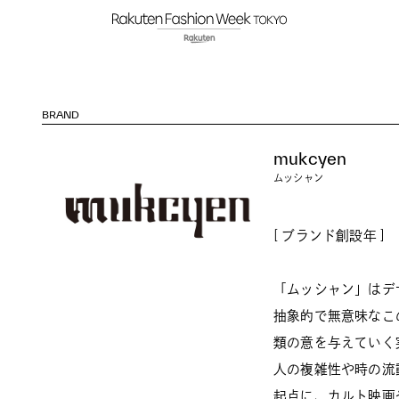
BRAND
mukcyen
ムッシャン
[ ブランド創設年 ] 
「ムッシャン」はデ
抽象的で無意味なこ
類の意を与えていく
⼈の複雑性や時の流
起点に、カルト映画