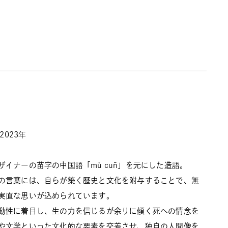
2023年
ザイナーの苗字の中国語「mù cūn」を元にした造語。
の言葉には、自らが築く歴史と文化を附与することで、無
実直な思いが込められています。
動性に着⽬し、⽣の⼒を信じるが余りに傾く死への情念を
や⽂学といった⽂化的な要素を交差させ、独⾃の⼈間像を