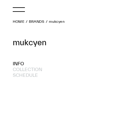
HOME
BRANDS
mukcyen
mukcyen
INFO
COLLECTION
SCHEDULE
2026 A/W
2026 S/S