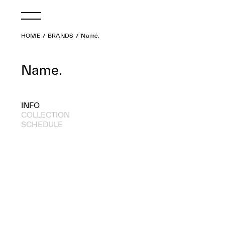
HOME
BRANDS
Name.
Name.
INFO
COLLECTION
SCHEDULE
2017 A/W
2017 S/S
2016 A/W