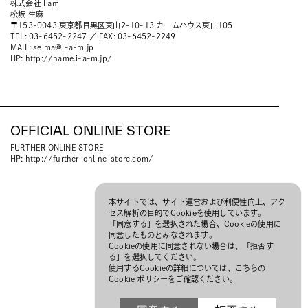
株式会社 I am
松坂 生麻
〒153-0043 東京都目黒区東山2-10-13 カームハウス東山105
TEL: 03-6452-2247 ／ FAX: 03-6452-2249
MAIL:
seima@i-a-m.jp
HP:
http://name.i-a-m.jp/
OFFICIAL ONLINE STORE
FURTHER ONLINE STORE
HP:
http://further-online-store.com/
本サイトでは、サイト運営および利便性向上、アク
セス解析の目的でCookieを使用しています。
「同意する」を選択された場合、Cookieの使用に
同意したものとみなされます。
Cookieの使用に同意されない場合は、「拒否す
る」を選択してください。
使用するCookieの詳細については、
こちら
の
Cookie ポリシーをご確認ください。