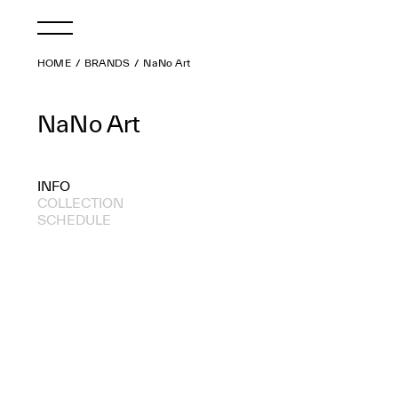
HOME
BRANDS
NaNo Art
NaNo Art
INFO
COLLECTION
SCHEDULE
2024 S/S