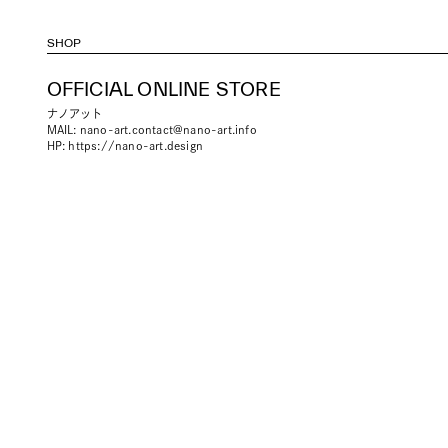
SHOP
OFFICIAL ONLINE STORE
ナノアット
MAIL:
nano-art.contact@nano-art.info
HP:
https://nano-art.design