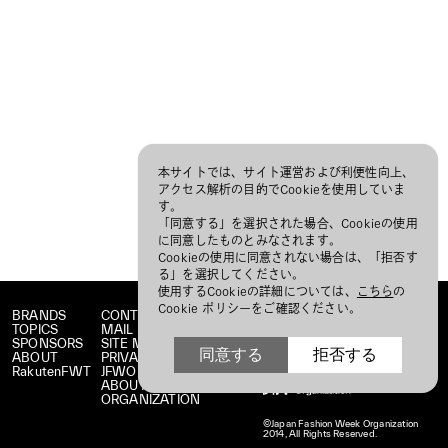
本サイトでは、サイト運営および利便性向上、
アクセス解析の目的でCookieを使用していま
す。
「同意する」を選択された場合、Cookieの使用
に同意したものとみなされます。
Cookieの使用に同意されない場合は、「拒否す
る」を選択してください。
使用するCookieの詳細については、
こちら
の
Cookie ポリシーをご確認ください。
BRANDS
CONTACT
TOPICS
MAIL MAGAZINE
SPONSORS
SITE MAP
同意する
拒否する
ABOUT
PRIVACY POLICY
RakutenFWT
JFWO LINK
ABOUT JFW
ORGANIZATION
©Japan Fashion Week Organization
2014, All Rights Reserved.