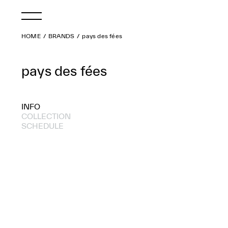
HOME
BRANDS
pays des fées
pays des fées
INFO
COLLECTION
SCHEDULE
2026 A/W
2025 A/W
2024 A/W
2024 S/S
2023 A/W
2023 S/S
2022 A/W
2022 S/S
2021 A/W