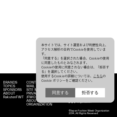
本サイトでは、サイト運営および利便性向上、
アクセス解析の目的でCookieを使用していま
す。
「同意する」を選択された場合、Cookieの使用
に同意したものとみなされます。
Cookieの使用に同意されない場合は、「拒否す
る」を選択してください。
使用するCookieの詳細については、
こちら
の
Cookie ポリシーをご確認ください。
BRANDS
CONTACT
TOPICS
MAIL MAGAZINE
SPONSORS
SITE MAP
同意する
拒否する
ABOUT
PRIVACY POLICY
RakutenFWT
JFWO LINK
ABOUT JFW
ORGANIZATION
©Japan Fashion Week Organization
2014, All Rights Reserved.