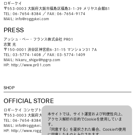
ロギーケイ
〒553-0003 大阪府大阪市福島区福島3-1-39 メリヤス会館B1
TEL: 06-7654-8384 ／ FAX: 06-7654-9174
MAIL:
info@roggykei.com
PRESS
アッシュ・ぺー・フランス株式会社 PR01
志賀 光
〒150-0001 渋谷区神宮前6-31-15 マンション31 7A
TEL: 03-5774-1408 ／ FAX: 03-5774-1409
MAIL:
hikaru_shiga@hpgrp.com
HP:
http://www.pr01.com
SHOP
OFFICIAL STORE
ロギーケイ コンセプト ショップ
本サイトでは、サイト運営および利便性向上、
〒553-0003 大阪府大阪市福島区福島3-1-39 メリヤス会館B1
アクセス解析の目的でCookieを使用していま
TEL: 06-7654-8384 ／ FAX: 06-7654-9174
す。
MAIL:
info@roggykei.com
「同意する」を選択された場合、Cookieの使用
HP:
http://www.roggykei.com
に同意したものとみなされます。