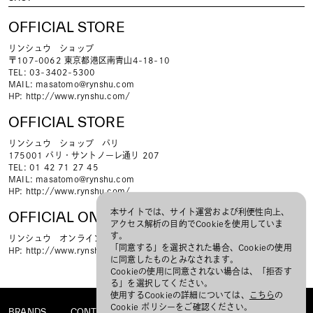
OFFICIAL STORE
リンシュウ ショップ
〒107-0062 東京都港区南青山4-18-10
TEL: 03-3402-5300
MAIL:
masatomo@rynshu.com
HP:
http://www.rynshu.com/
OFFICIAL STORE
リンシュウ ショップ パリ
175001 パリ・サントノーレ通り 207
TEL: 01 42 71 27 45
MAIL:
masatomo@rynshu.com
HP:
http://www.rynshu.com/
本サイトでは、サイト運営および利便性向上、
OFFICIAL ONLINE STORE
アクセス解析の目的でCookieを使用していま
す。
リンシュウ オンライン ショップ
「同意する」を選択された場合、Cookieの使用
HP:
http://www.rynshu.-pro.jp/
に同意したものとみなされます。
Cookieの使用に同意されない場合は、「拒否す
る」を選択してください。
使用するCookieの詳細については、
こちら
の
Cookie ポリシーをご確認ください。
BRANDS
CONTACT