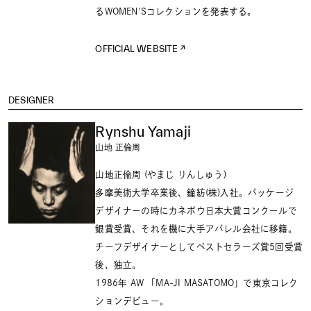
るWOMEN'Sコレクションを発表する。
OFFICIAL WEBSITE
DESIGNER
Rynshu Yamaji
山地 正倫周
山地正倫周 (やまじ りんしゅう)
多摩美術大学卒業後、鐘紡(株)入社。パッケージ
デザイナーの時にカネボウ日本大賞コンクールで
銀賞受賞、それを機に大手アパレル会社に移籍。
チーフデザイナーとしてベストセラーズ賞5回受賞
後、独立。
1986年 AW 「MA-JI MASATOMO」で東京コレク
ションデビュー。