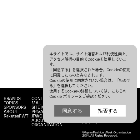
本サイトでは、サイト運営および利便性向上、
アクセス解析の目的でCookieを使用していま
す。
「同意する」を選択された場合、Cookieの使用
に同意したものとみなされます。
Cookieの使用に同意されない場合は、「拒否す
る」を選択してください。
使用するCookieの詳細については、
こちら
の
Cookie ポリシーをご確認ください。
BRANDS
CONTACT
TOPICS
MAIL MAGAZINE
SPONSORS
SITE MAP
同意する
拒否する
ABOUT
PRIVACY POLICY
RakutenFWT
JFWO LINK
ABOUT JFW
ORGANIZATION
©Japan Fashion Week Organization
2014, All Rights Reserved.