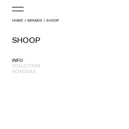
HOME
BRANDS
SHOOP
SHOOP
INFO
COLLECTION
SCHEDULE
2024 S/S
2021 A/W
2021 S/S
2020 A/W