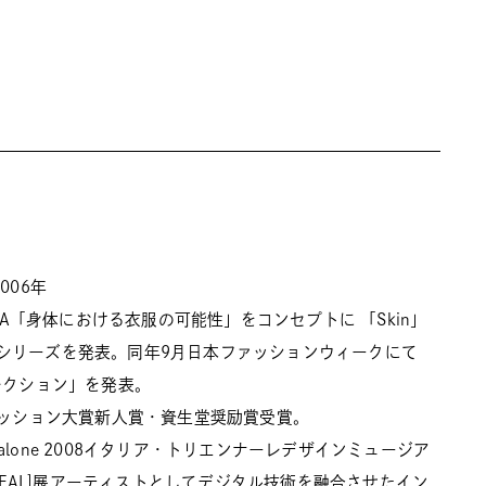
006年
RTA「身体における衣服の可能性」をコンセプトに 「Skin」
シリーズを発表。同年9月日本ファッションウィークにて
レクション」を発表。
ファッション大賞新人賞・資生堂奨励賞受賞。
o Salone 2008イタリア・トリエンナーレデザインミュージア
EOREAL]展アーティストとしてデジタル技術を融合させたイン