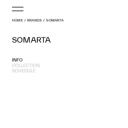
HOME
BRANDS
SOMARTA
SOMARTA
INFO
COLLECTION
SCHEDULE
2016 S/S
2015 S/S
2014 A/W
2014 S/S
2013 S/S
2012 A/W
2012 S/S
2011 A/W
2011 S/S
2010 A/W
2010 S/S
2009 A/W