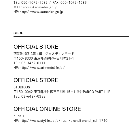
TEL: 050-1079-1589 ／ FAX: 050-1079-1589
MAIL:
soma@somadesign.jp
HP:
http://www.somadesign.jp
SHOP
OFFICIAL STORE
西武渋谷店 A館 4階 ジャスティンモード
〒150-8330 東京都渋谷区宇田川町21-1
TEL: 03-3462-0111
HP:
http://www.artmeetslife.jp/
OFFICIAL STORE
STUDIOUS
〒150-0042 東京都渋谷区宇田川町15－1 渋谷PARCO PART1 1F
TEL: 03-6427-0333
OFFICIAL ONLINE STORE
nuan +
HP:
http://www.stylife.co.jp/nuan/brand?brand_cd=1710