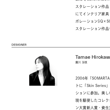
スタレーション作品「S
にてインテリア家具「S
ボレーション[iQ×S
スタレーション作品
DESIGNER
Tamae Hiroka
廣川 玉枝
2006年「SOMA
トに「Skin Ser
ションに参加。美し
現を駆使したコレク
ン大賞新人賞・資生