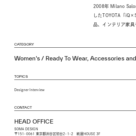
2008年 Milano S
したTOYOTA「iQ
品、インテリア家具
CATEGORY
Women's / Ready To Wear, Accessories and
TOPICS
Designer Interview
CONTACT
HEAD OFFICE
SOMA DESIGN
〒151-0061 東京都渋谷区初台2-1-2 紙屋HOUSE 3F