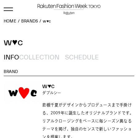
HOME
BRANDS
w♥c
w♥c
INFO
COLLECTION
SCHEDULE
BRAND
w♥c
ダブルシー
若槻千夏がデザインからプロデュースまで手掛け
る、2009年に誕生したオリジナルブランドです。
リアルクロージングをベースに毎シーズン異なる
テーマを掲げ、独自のセンスで新しいファッショ
ンを提案します。