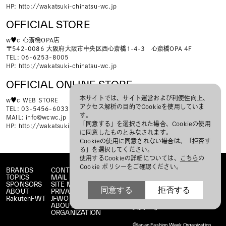
HP:
http://wakatsuki-chinatsu-wc.jp
OFFICIAL STORE
w♥c 心斎橋OPA店
〒542-0086 大阪府大阪市中央区西心斎橋1-4-3 心斎橋OPA 4F
TEL: 06-6253-8005
HP:
http://wakatsuki-chinatsu-wc.jp
OFFICIAL ONLINE STORE
本サイトでは、サイト運営および利便性向上、
w♥c WEB STORE
アクセス解析の目的でCookieを使用していま
TEL: 03-5456-6033
す。
MAIL:
info@wcwc.jp
「同意する」を選択された場合、Cookieの使用
HP:
http://wakatsuki-chinatsu-wc.jp
に同意したものとみなされます。
Cookieの使用に同意されない場合は、「拒否す
る」を選択してください。
使用するCookieの詳細については、
こちら
の
Cookie ポリシーをご確認ください。
BRANDS
CONTACT
TOPICS
MAIL MAGAZINE
SPONSORS
SITE MAP
同意する
拒否する
ABOUT
PRIVACY POLICY
RakutenFWT
JFWO LINK
ABOUT JFW
ORGANIZATION
©Japan Fashion Week Organization