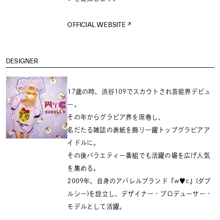
OFFICIAL WEBSITE
DESIGNER
17歳の時、渋谷109でスカウトされ芸能界デビュ
ー。
その年からグラビア界を席巻し、
名だたる雑誌の表紙を飾り一躍トップグラビアア
イドルに。
その後バラエティー番組でも活躍の場を広げ人気
を集める。
2009年、自身のアパレルブランド『w♥c』(ダブ
ルシー)を設立し、デザイナー・プロデューサー・
モデルとして活躍。