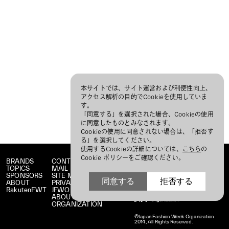
本サイトでは、サイト運営および利便性向上、
アクセス解析の目的でCookieを使用していま
す。
「同意する」を選択された場合、Cookieの使用
に同意したものとみなされます。
Cookieの使用に同意されない場合は、「拒否す
る」を選択してください。
使用するCookieの詳細については、
こちら
の
Cookie ポリシーをご確認ください。
BRANDS
CONTACT
TOPICS
MAIL MAGAZINE
SPONSORS
SITE MAP
同意する
拒否する
ABOUT
PRIVACY POLICY
RakutenFWT
JFWO LINK
ABOUT JFW
ORGANIZATION
©Japan Fashion Week Organization
2014, All Rights Reserved.