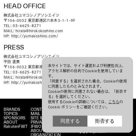
HEAD OFFICE
株式会社ユマコシノアソシエイツ
〒106-0032 東京都港区六本木3-1-1-9F
TEL: 03-6625-8271
MAIL:
hirata@hirokokoshino.com
HP:
http://yumakoshino.com/
PRESS
株式会社ユマコシノアソシエイツ
平田 直美
本サイトでは、サイト運営および利便性向上、
〒106-0032 東京都港区六本木3-1-1-9F
アクセス解析の目的でCookieを使用していま
TEL: 03-6625-8271
す。
MAIL:
hirata@hirokokoshino.com
「同意する」を選択された場合、Cookieの使用
HP:
http://yumakoshino.com/
に同意したものとみなされます。
Cookieの使用に同意されない場合は、「拒否す
る」を選択してください。
使用するCookieの詳細については、
こちら
の
Cookie ポリシーをご確認ください。
BRANDS
CONTACT
TOPICS
MAIL MAGAZINE
SPONSORS
SITE MAP
同意する
拒否する
ABOUT
PRIVACY POLICY
RakutenFWT
JFWO LINK
ABOUT JFW
ORGANIZATION