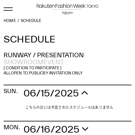
HOME
SCHEDULE
SCHEDULE
RUNWAY /
PRESENTATION
SHOWROOM
EVENT
[ CONDITION TO PARTICIPATE ]
ALL
OPEN TO PUBLIC
BY INVITATION ONLY
06/15/2025
SUN.
こちらの日には予定されたスケジュールはありません
06/16/2025
MON.