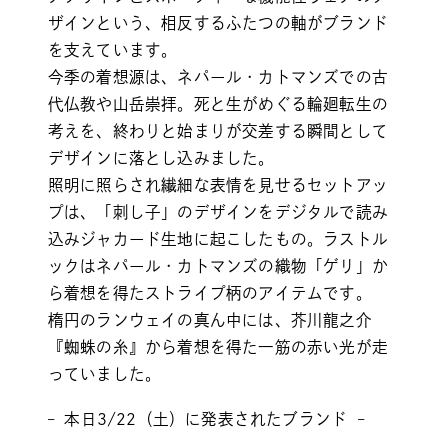
ザインという、相反するふたつの軸がブランド
を支えています。
今季の着想源は、ネパール・カトマンズでの古
代仏教や山岳崇拝。死と生がめぐる輪廻転生の
考えを、終わりと始まりが交差する瞬間として
デザインに落とし込みました。
照明に照らされ繊細な表情を見せるセットアッ
プは、「刺し子」のデザインをデジタルで読み
込みジャカード生地に起こしたもの。ラストル
ックはネパール・カトマンズの織物「ゲリ」か
ら着想を得たストライプ柄のアイテムです。
楕円のランウェイの真ん中には、芥川龍之介
『蜘蛛の糸』から着想を得た一筋の赤い光が走
っていました。
– 本日3/22（土）に発表されたブランド –