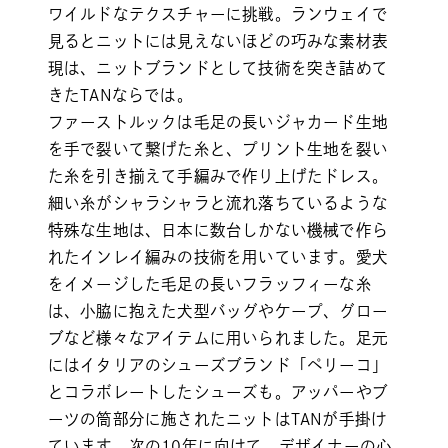
ワイルドなテクスチャーに挑戦。ランウェイで
見るとニットには見えないほどの巧みな素材表
現は、ニットブランドとして技術を突き詰めて
きたTANならでは。
ファーストルックは毛足の長いジャカード生地
を手で裂いて繋げた糸と、プリント生地を裂い
た糸を引き揃えて手編みで作り上げたドレス。
細い糸がシャラシャラと流れ落ちているような
特殊な生地は、日本に数台しかない機械で作ら
れたインレイ編みの技術を用いています。愛犬
をイメージした毛足の長いフラッフィーな糸
は、小脇に抱えた犬型バッグやケープ、グロー
ブなど様々なアイテムに用いられました。足元
にはイタリアのシューズブランド「ペリーコ」
とコラボレートしたシューズも。アッパーやブ
ーツの筒部分に施されたニットはTANが手掛け
ています。次の10年に向けて、デザイナーの心