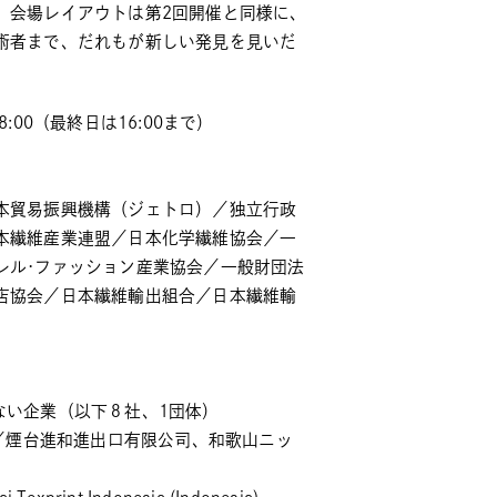
。会場レイアウトは第2回開催と同様に、
術者まで、だれもが新しい発見を見いだ
8:00（最終日は16:00まで）
本貿易振興機構（ジェトロ）／独立行政
本繊維産業連盟／日本化学繊維協会／一
レル･ファッション産業協会／一般財団法
店協会／日本繊維輸出組合／日本繊維輸
のない企業（以下８社、1団体）
組／煙台進和進出口有限公司、和歌山ニッ