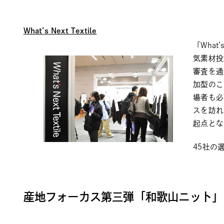
What’s Next Textile
「What
気素材投
審査を通
加型のこ
場者も必
スを訪れ
起点とな
45社の
産地フォーカス第三弾「和歌山ニット」