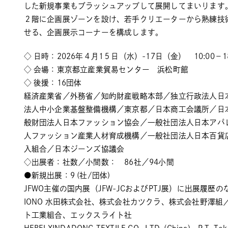
した新規事業もブラッシュアップして展開してまいります
２階に企画展ゾーンを設け、若手クリエーターから熟練技
せる、企画展示コーナーを構成します。
◇ 日時：2026年４月1５日（水）-17日（金） 10:00－1
◇ 会場：東京都立産業貿易センター 浜松町館
◇ 後援：16団体
経済産業省／外務省／知的財産戦略本部／独立行政法人日
法人中小企業基盤整備機構／東京都／日本商工会議所／日
般財団法人日本ファッション協会／一般社団法人日本アパ
人ファッション産業人材育成機構／一般社団法人日本百貨
入組合／日本ジーンズ協議会
◇出展者：社数／小間数： 86社／94小間
●新規出展：9 (社/団体)
JFWO主催の国内展（JFW-JCおよびPTJ展）に出展履歴
IONO 水田株式会社、株式会社カツクラ、株式会社野澤
ト工業組合、エックスライト社