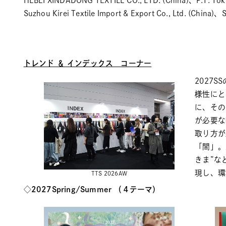
HEBEI XINDADONG TEXTILE CO., LTD. (China)、P.T. Toka
Suzhou Kirei Textile Import & Export Co., Ltd. (China)、S
トレンド ＆ インデックス コーナー
2027
様性にと
に、その
が必要な
取り方が
「間」。
きま”な
現し、環
TTS 2026AW
◇2027Spring/Summer （４テーマ）