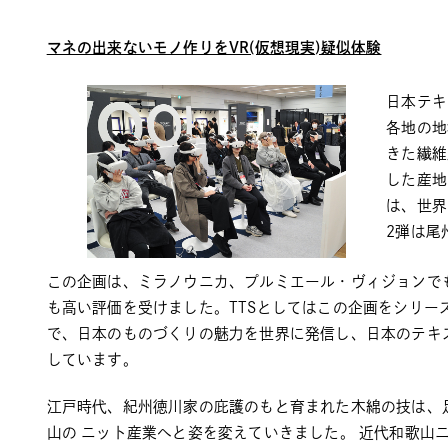
マネの出来ないモノ作りをVR(仮想現実)疑似体験
日本テキ
各地の地
きた繊維
した産地
は、世界
2弾は尾
この企画は、ミラノウニカ、プルミエール・ヴィジョンで
も高い評価を受けました。TTSとしてはこの企画をシリー
で、日本のものづくりの魅力を世界に発信し、日本のテキ
しています。
江戸時代、紀州徳川家の庇護のもと育まれた木綿の技は、
山の ニット産業へと姿を変えていきました。 近代和歌山ニ