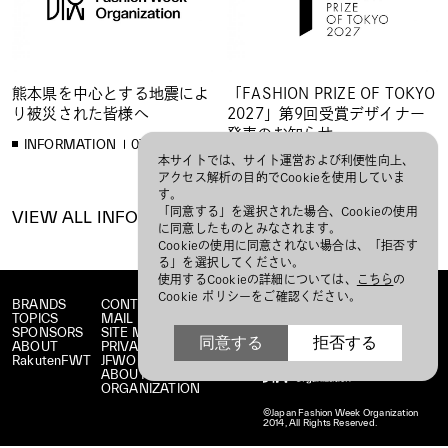
熊本県を中心とする地震によ
「FASHION PRIZE OF TOKYO
り被災された皆様へ
2027」第9回受賞デザイナー
発表のお知らせ
INFORMATION
07/31/2026
本サイトでは、サイト運営および利便性向上、
INFORMATION
07/28/2026
アクセス解析の目的でCookieを使用していま
す。
「同意する」を選択された場合、Cookieの使用
VIEW ALL INFORMATION
に同意したものとみなされます。
Cookieの使用に同意されない場合は、「拒否す
る」を選択してください。
使用するCookieの詳細については、
こちら
の
Cookie ポリシーをご確認ください。
BRANDS
CONTACT
TOPICS
MAIL MAGAZINE
SPONSORS
SITE MAP
同意する
拒否する
ABOUT
PRIVACY POLICY
RakutenFWT
JFWO LINK
ABOUT JFW
ORGANIZATION
©Japan Fashion Week Organization
2014, All Rights Reserved.