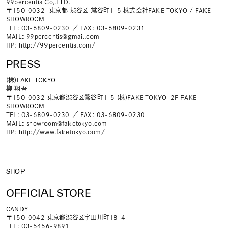
99percentis Co,.LTD.
〒150-0032 東京都 渋谷区 鴬谷町1-5 株式会社FAKE TOKYO / FAKE
SHOWROOM
TEL: 03-6809-0230 ／ FAX: 03-6809-0231
MAIL:
99percentis@gmail.com
HP:
http://99percentis.com/
PRESS
(株)FAKE TOKYO
柳 翔吾
〒150-0032 東京都渋谷区鶯谷町1-5 (株)FAKE TOKYO 2F FAKE
SHOWROOM
TEL: 03-6809-0230 ／ FAX: 03-6809-0230
MAIL:
showroom@faketokyo.com
HP:
http://www.faketokyo.com/
SHOP
OFFICIAL STORE
CANDY
〒150-0042 東京都渋谷区宇田川町18-4
TEL: 03-5456-9891