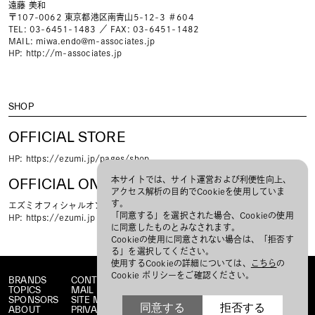
遠藤 美和
〒107-0062 東京都港区南青山5-12-3 ＃604
TEL: 03-6451-1483 ／ FAX: 03-6451-1482
MAIL:
miwa.endo@m-associates.jp
HP:
http://m-associates.jp
SHOP
OFFICIAL STORE
HP:
https://ezumi.jp/pages/shop
本サイトでは、サイト運営および利便性向上、
OFFICIAL ONLINE STORE
アクセス解析の目的でCookieを使用していま
す。
エズミオフィシャルオンラインショップ
「同意する」を選択された場合、Cookieの使用
HP:
https://ezumi.jp
に同意したものとみなされます。
Cookieの使用に同意されない場合は、「拒否す
る」を選択してください。
使用するCookieの詳細については、
こちら
の
Cookie ポリシーをご確認ください。
BRANDS
CONTACT
TOPICS
MAIL MAGAZINE
SPONSORS
SITE MAP
同意する
拒否する
ABOUT
PRIVACY POLICY