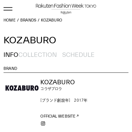
HOME
BRANDS
KOZABURO
KOZABURO
INFO
COLLECTION
SCHEDULE
BRAND
KOZABURO
コウザブロウ
[ブランド創設年] 2017年
OFFICIAL WEBSITE