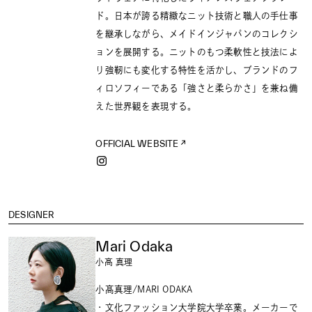
ド。日本が誇る精緻なニット技術と職人の手仕事
を継承しながら、メイドインジャパンのコレクシ
ョンを展開する。ニットのもつ柔軟性と技法によ
り強靭にも変化する特性を活かし、ブランドのフ
ィロソフィーである「強さと柔らかさ」を兼ね備
えた世界観を表現する。
OFFICIAL WEBSITE
DESIGNER
Mari Odaka
小髙 真理
小髙真理/MARI ODAKA
・文化ファッション大学院大学卒業。メーカーで