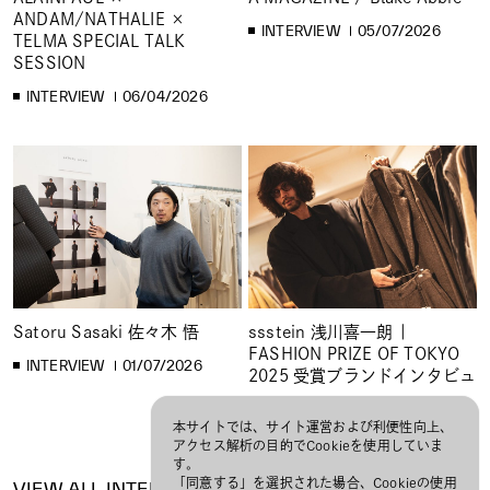
ANDAM/NATHALIE ×
INTERVIEW
05/07/2026
TELMA SPECIAL TALK
SESSION
INTERVIEW
06/04/2026
Satoru Sasaki 佐々木 悟
ssstein 浅川喜一朗 |
FASHION PRIZE OF TOKYO
INTERVIEW
01/07/2026
2025 受賞ブランドインタビュ
ー
本サイトでは、サイト運営および利便性向上、
INTERVIEW
12/01/2025
アクセス解析の目的でCookieを使用していま
す。
「同意する」を選択された場合、Cookieの使用
VIEW ALL INTERVIEW