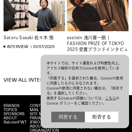
Satoru Sasaki 佐々木 悟
ssstein 浅川喜一朗 |
FASHION PRIZE OF TOKYO
INTERVIEW
01/07/2026
2025 受賞ブランドインタビュ
ー
本サイトでは、サイト運営および利便性向上、
INTERVIEW
12/01/2025
アクセス解析の目的でCookieを使用していま
す。
「同意する」を選択された場合、Cookieの使用
VIEW ALL INTERVIEW
に同意したものとみなされます。
Cookieの使用に同意されない場合は、「拒否す
る」を選択してください。
使用するCookieの詳細については、
こちら
の
Cookie ポリシーをご確認ください。
BRANDS
CONTACT
TOPICS
MAIL MAGAZINE
SPONSORS
SITE MAP
同意する
拒否する
ABOUT
PRIVACY POLICY
RakutenFWT
JFWO LINK
ABOUT JFW
ORGANIZATION