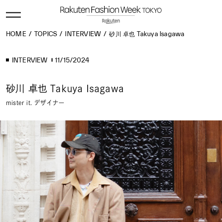
HOME
TOPICS
INTERVIEW
砂川 卓也 Takuya Isagawa
INTERVIEW
11/15/2024
砂川 卓也 Takuya Isagawa
mister it. デザイナー