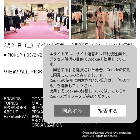
3月21日（土）イベント情報
3月20日（金）イベント情報
本サイトでは、サイト運営および利便性向上、
PICKUP
03/21/2026
PICKUP
03/20/2026
アクセス解析の目的でCookieを使用していま
す。
「同意する」を選択された場合、Cookieの使用
VIEW ALL PICKUP
に同意したものとみなされます。
Cookieの使用に同意されない場合は、「拒否す
る」を選択してください。
使用するCookieの詳細については、
こちら
の
Cookie ポリシーをご確認ください。
BRANDS
CONTACT
TOPICS
MAIL MAGAZINE
SPONSORS
SITE MAP
同意する
拒否する
ABOUT
PRIVACY POLICY
RakutenFWT
JFWO LINK
ABOUT JFW
ORGANIZATION
©Japan Fashion Week Organization
2014, All Rights Reserved.