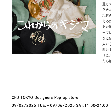
通じ
だき
現代
える
えた[
ーマに
をご
人た
触れ
「こ
たら
CFD TOKYO Designers Pop-up store
09/02/2025 TUE. – 09/06/2025 SAT.11:00–21:00