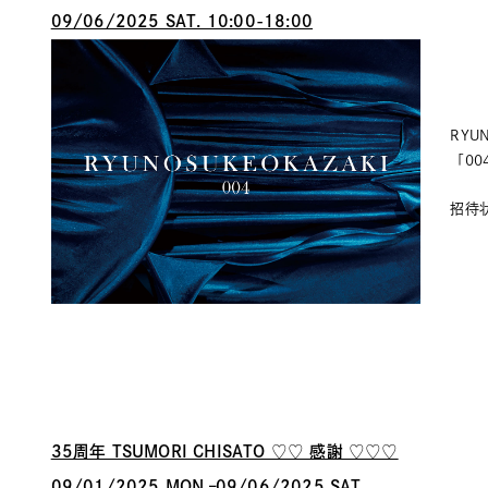
09/06/2025 SAT. 10:00-18:00
RYU
「00
招待
35周年 TSUMORI CHISATO ♡♡ 感謝 ♡♡♡
09/01/2025 MON.–09/06/2025 SAT.