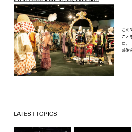
この
こと
に。
感謝
LATEST TOPICS