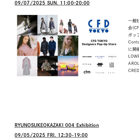
09/07/2025 SUN. 11:00–20:00
一般
会(C
ポッ
Con
に開催
LOW
AROL
CRED
RYUNOSUKEOKAZAKI 004 Exhibition
09/05/2025 FRI. 12:30-19:00