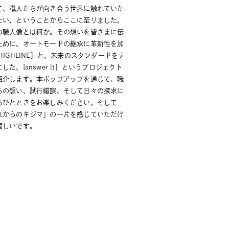
て、職人たちが向き合う世界に触れていた
たい、ということからここに至りました。
の職人像とは何か。その想いを皆さまに伝
ために、オートモードの継承に革新性を加
HIGHLINE］と、未来のスタンダードをテ
した、[answer lt］というプロジェクト
紹介します。本ポップアップを通じて、職
ちの想い、試行錯誤、そして日々の探求に
るひとときをお楽しみください。そして
れからのキジマ」の一片を感じていただけ
嬉しいです。