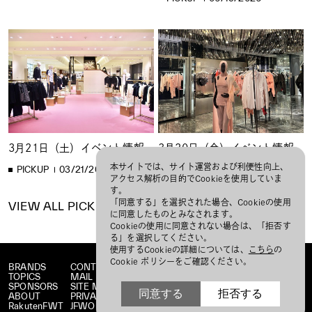
3月21日（土）イベント情報
3月20日（金）イベント情報
本サイトでは、サイト運営および利便性向上、
PICKUP
03/21/2026
PICKUP
03/20/2026
アクセス解析の目的でCookieを使用していま
す。
「同意する」を選択された場合、Cookieの使用
VIEW ALL PICKUP
に同意したものとみなされます。
Cookieの使用に同意されない場合は、「拒否す
る」を選択してください。
使用するCookieの詳細については、
こちら
の
Cookie ポリシーをご確認ください。
BRANDS
CONTACT
TOPICS
MAIL MAGAZINE
SPONSORS
SITE MAP
同意する
拒否する
ABOUT
PRIVACY POLICY
RakutenFWT
JFWO LINK